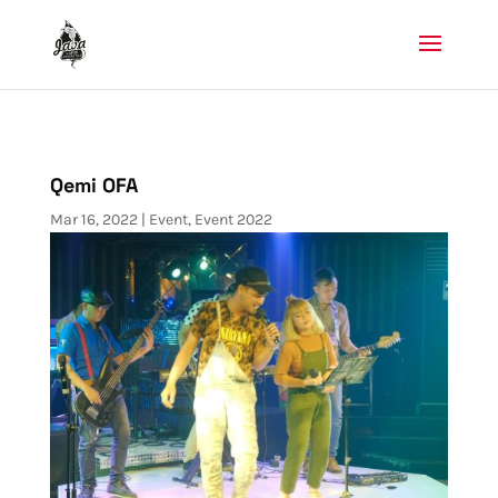
Qemi OFA
Mar 16, 2022
|
Event
,
Event 2022