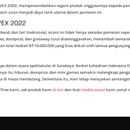
SUVEX 2022, mempersembahkan ragam produk unggulannya kepada para 
Dream Juice menjadi daya tarik utama dalam pameran ini.
VEX 2022
band, dan tari tradisional, acara ini tidak hanya sekadar pameran va
mes, doorprize, dan giveaway turut diselenggarakan, menambah semara
an total hadiah RP 10.000.000 yang bisa diikuti oleh semua pengunjung
 dalam acara spektakuler di Surabaya. Berkat kehadiran Indonesia D
anya itu, hiburan, doorprize, dan mini games semakin melengkapi peng
upa di masa mendatang. Sementara itu, mari tetap merayakan semangat
fline kami, cek produk kami
di sini
dan ikuti
media sosial
kami untuk in