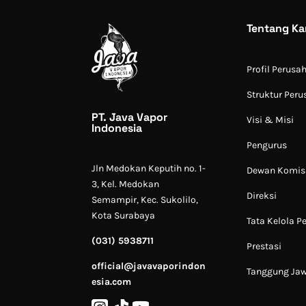
Tentang Ka
Profil Perusa
Struktur Per
PT. Java Vapor
Visi & Misi
Indonesia
Pengurus
Jln Medokan Keputih no. 1-
Dewan Komis
3, Kel. Medokan
Direksi
Semampir, Kec. Sukolilo,
Kota Surabaya
Tata Kelola 
(031) 5938711
Prestasi
official@javavaporindon
Tanggung Jaw
esia.com